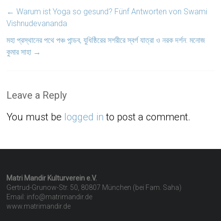
←
Warum ist Yoga so gesund? Fünf Antworten von Swami
Vishnudevananda
মহা প্রস্থানের পথে পঞ্চ পান্ডব, যুধিষ্ঠিরের সশরীরে স্বর্গ যাত্রা ও নরক দর্শন: মনোজ
কুমার সাহা
→
Leave a Reply
You must be
logged in
to post a comment.
Matri Mandir Kulturverein e.V.
Gertrud-Grunow-Str. 50, 80807 München (bei Fam. Saha)
Email: info@matrimandir.de
www.matrimandir.de