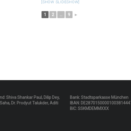
[SHOW SLIDESHOW]
1
2
...
9
►
d: Shiva Shankar Paul, Dilip Dey,
Bank: Stadtsparkasse München
aha, Dr. Prodyut Talukder, Aditi
IBAN: DE2870150000100381444
BIC: SSKMDEMMXXX