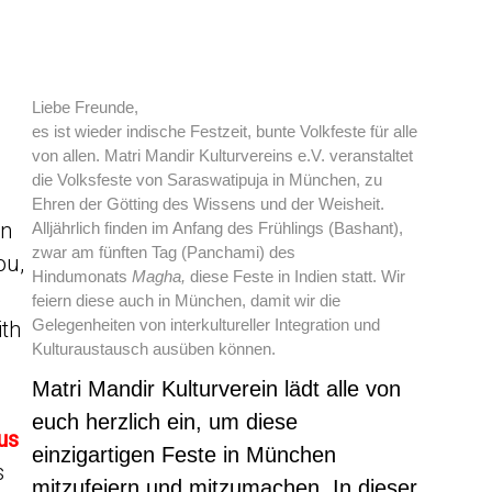
Liebe Freunde,
es ist wieder indische Festzeit, bunte Volkfeste für alle
von allen.
Matri Mandir Kulturvereins e.V. veranstaltet
die Volksfeste von
Saraswatipuja in München, zu
Ehren
der Götting des Wissens und der Weisheit.
in
Alljährlich
finden im Anfang des Frühlings (Bashant),
zwar am fünften
Tag (Panchami) des
ou,
Hindumonats
Magha,
diese Feste in Indien statt. Wir
feiern diese auch in München, damit wir die
Gelegenheiten von interkultureller Integration und
ith
Kulturaustausch ausüben können.
Matri Mandir Kulturverein lädt alle von
euch
herzlich ein, um diese
us
einzigartigen Feste
in München
s
mitzufeiern
und mitzumachen. In dieser