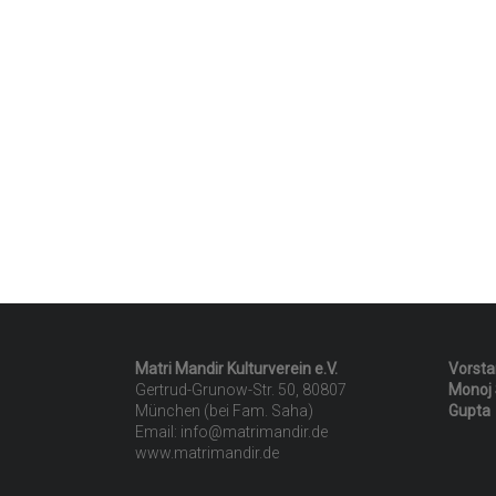
Matri Mandir Kulturverein e.V.
Vorstan
Gertrud-Grunow-Str. 50, 80807
Monoj S
München (bei Fam. Saha)
Gupta
Email: info@matrimandir.de
www.matrimandir.de