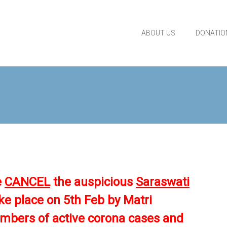
ABOUT US
DONATIO
e
CANCEL
the
auspicious
Saraswati
ake place on
5
th
Feb by Matri
mbers of active corona cases and