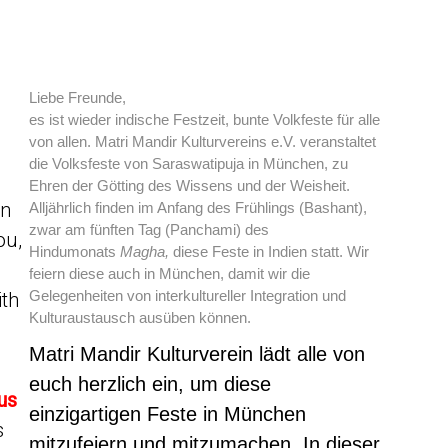
Liebe Freunde,
es ist wieder indische Festzeit, bunte Volkfeste für alle
von allen.
Matri Mandir Kulturvereins e.V. veranstaltet
die Volksfeste von
Saraswatipuja in München, zu
Ehren
der Götting des Wissens und der Weisheit.
in
Alljährlich
finden im Anfang des Frühlings (Bashant),
zwar am fünften
Tag (Panchami) des
ou,
Hindumonats
Magha,
diese Feste in Indien statt. Wir
feiern diese auch in München, damit wir die
Gelegenheiten von interkultureller Integration und
ith
Kulturaustausch ausüben können.
Matri Mandir Kulturverein lädt alle von
euch
herzlich ein, um diese
us
einzigartigen Feste
in München
s
mitzufeiern
und mitzumachen. In dieser