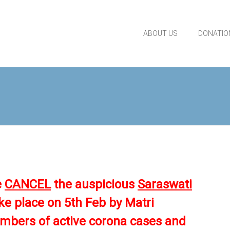
ABOUT US
DONATIO
e
CANCEL
the
auspicious
Saraswati
ake place on
5
th
Feb by Matri
mbers of active corona cases and