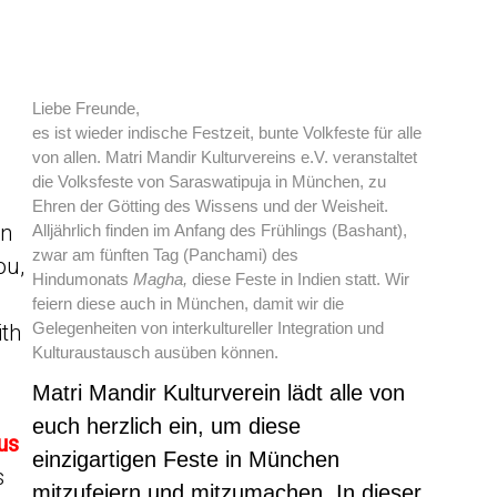
Liebe Freunde,
es ist wieder indische Festzeit, bunte Volkfeste für alle
von allen.
Matri Mandir Kulturvereins e.V. veranstaltet
die Volksfeste von
Saraswatipuja in München, zu
Ehren
der Götting des Wissens und der Weisheit.
in
Alljährlich
finden im Anfang des Frühlings (Bashant),
zwar am fünften
Tag (Panchami) des
ou,
Hindumonats
Magha,
diese Feste in Indien statt. Wir
feiern diese auch in München, damit wir die
Gelegenheiten von interkultureller Integration und
ith
Kulturaustausch ausüben können.
Matri Mandir Kulturverein lädt alle von
euch
herzlich ein, um diese
us
einzigartigen Feste
in München
s
mitzufeiern
und mitzumachen. In dieser