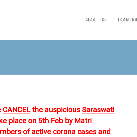
ABOUT US
DONATIO
e
CANCEL
the
auspicious
Saraswati
ake place on
5
th
Feb by Matri
mbers of active corona cases and