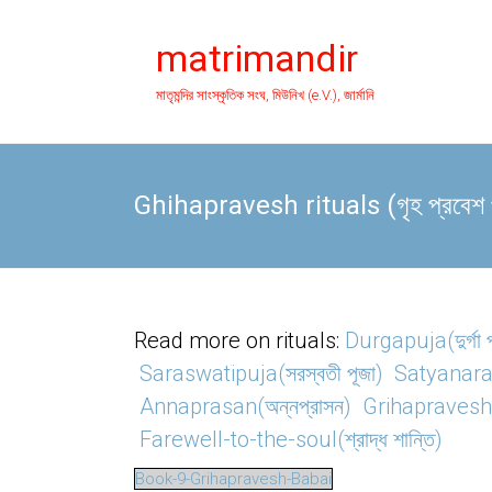
Skip
to
matrimandir
content
মাতৃমন্দির সাংস্কৃতিক সংঘ, মিউনিখ (e.V.), জার্মানি
Ghihapravesh rituals (গৃহ প্রব
Read more on rituals:
Durgapuja(দুর্গা প
Saraswatipuja(সরস্বতী পূজা)
Satyanaray
Annaprasan(অন্নপ্রাসন)
Grihapravesh(গ
Farewell-to-the-soul(শ্রাদ্ধ শান্তি)
Book-9-Grihapravesh-Babai