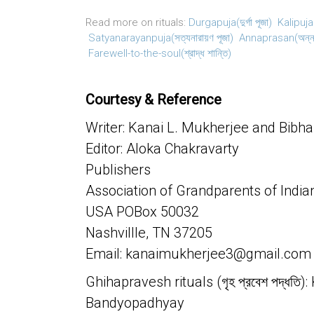
Read more on rituals:
Durgapuja(দুর্গা পূজা)
Kalipuja(
Satyanarayanpuja(সত্যনারায়ণ পূজা)
Annaprasan(অন্নপ
Farewell-to-the-soul(শ্রাদ্ধ শান্তি)
Courtesy & Reference
Writer: Kanai L. Mukherjee and Bib
Editor: Aloka Chakravarty
Publishers
Association of Grandparents of Indi
USA POBox 50032
Nashvillle, TN 37205
Email: kanaimukherjee3@gmail.com
Ghihapravesh rituals (গৃহ প্রবেশ পদ্ধতি
Bandyopadhyay