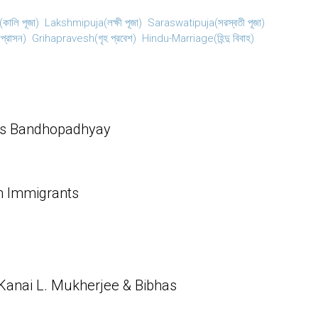
কালি পূজা)
Lakshmipuja(লক্ষী পূজা)
Saraswatipuja(সরস্বতী পূজা)
্রাসন)
Grihapravesh(গৃহ প্রবেশ)
Hindu-Marriage(হিন্দু বিবাহ)
has Bandhopadhyay
an Immigrants
): Kanai L. Mukherjee & Bibhas