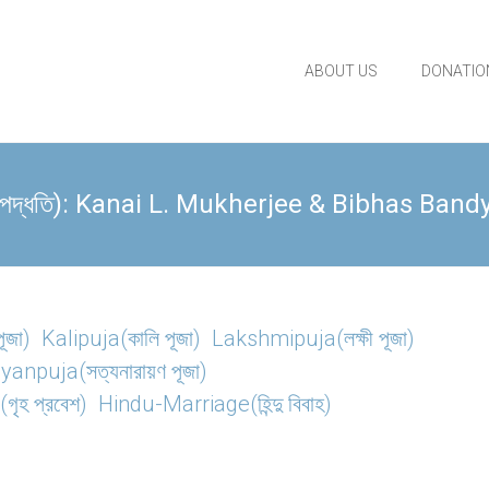
ABOUT US
DONATIO
েশ পদ্ধতি): Kanai L. Mukherjee & Bibhas Ban
ূজা)
Kalipuja(কালি পূজা)
Lakshmipuja(লক্ষী পূজা)
anpuja(সত্যনারায়ণ পূজা)
ৃহ প্রবেশ)
Hindu-Marriage(হিন্দু বিবাহ)